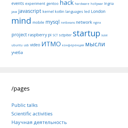
hack
events
experiment
gentoo
Ingria
hardware
hollywar
javascript
London
kernel
kotlin
languages
led
java
mind
mysql
network
mobile
netbeans
nginx
startup
project
raspberry pi
sctpiter
SCT
suse
ИТМО
мысли
video
ubuntu
usb
конференция
учёба
/pages
Public talks
Scientific activities
Научная деятельность