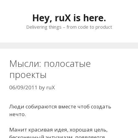
Skip
to
Hey, ruX is here.
content
Delivering things – from code to product
Мысли: полосатые
проекты
06/09/2011
by
ruX
Люди собираются вместе чтоб создать
нечто.
Манит красивая идея, хорошая цель,
бесконечный энтузиазм, появляется