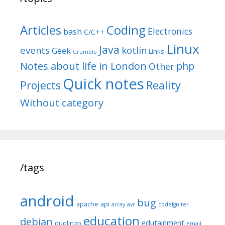
Articles
Coding
Electronics
bash
C/C++
Linux
Java
events
kotlin
Geek
Links
Grumble
Notes about life in London
php
Other
Quick notes
Reality
Projects
Without category
/tags
android
bug
apache
api
array
avr
codeIgniter
education
debian
edutainment
duolingo
email