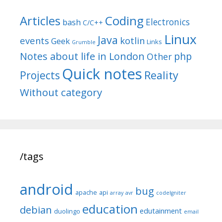
Articles
Coding
Electronics
bash
C/C++
Linux
Java
events
kotlin
Geek
Links
Grumble
Notes about life in London
php
Other
Quick notes
Reality
Projects
Without category
/tags
android
bug
apache
api
array
avr
codeIgniter
education
debian
edutainment
duolingo
email