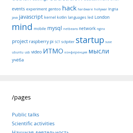
hack
events
experiment
gentoo
Ingria
hardware
hollywar
javascript
London
kernel
kotlin
languages
led
java
mind
mysql
network
mobile
netbeans
nginx
startup
project
raspberry pi
sctpiter
SCT
suse
ИТМО
мысли
video
ubuntu
usb
конференция
учёба
/pages
Public talks
Scientific activities
Научная деятельность