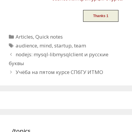
Categories
Articles
,
Quick notes
Tags
audience
,
mind
,
startup
,
team
Post
nodejs: mysql-libmysqlclient и русские
navigation
буквы
Учёба на пятом курсе СПбГУ ИТМО
/topics