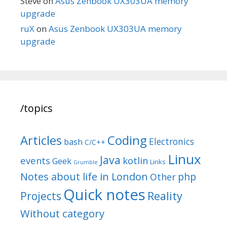
Steve
on
Asus Zenbook UX303UA memory
upgrade
ruX
on
Asus Zenbook UX303UA memory
upgrade
/topics
Articles
Coding
Electronics
bash
C/C++
Linux
Java
events
kotlin
Geek
Links
Grumble
Notes about life in London
php
Other
Quick notes
Reality
Projects
Without category