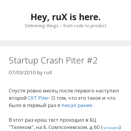
Skip
to
Hey, ruX is here.
content
Delivering things – from code to product
Startup Crash Piter #2
07/03/2010
by
ruX
Спустя ровно месяц после первого наступил
второй
СКТ Piter
. О том, что это такое и что
было в первый раз я
писал ранее
.
В этот раз крэш тест проходил в БЦ
"Телеком", на Б. Сомпсоневском, д 60 (
)
гуглокарта