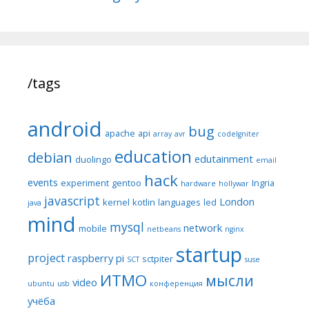
/tags
android
bug
apache
api
array
avr
codeIgniter
education
debian
edutainment
duolingo
email
hack
events
experiment
gentoo
Ingria
hardware
hollywar
javascript
London
kernel
kotlin
languages
led
java
mind
mysql
network
mobile
netbeans
nginx
startup
project
raspberry pi
sctpiter
SCT
suse
ИТМО
мысли
video
ubuntu
usb
конференция
учёба