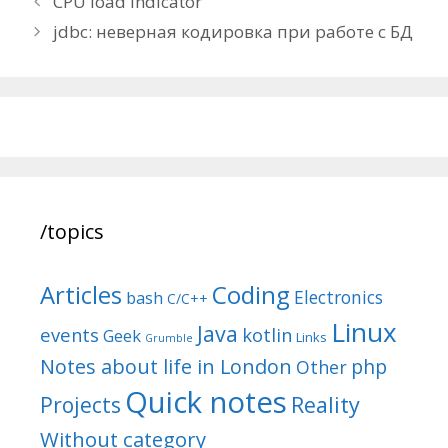
CPU load indicator
navigation
jdbc: неверная кодировка при работе с БД
/topics
Articles
Coding
Electronics
bash
C/C++
Linux
Java
events
kotlin
Geek
Links
Grumble
Notes about life in London
php
Other
Quick notes
Reality
Projects
Without category