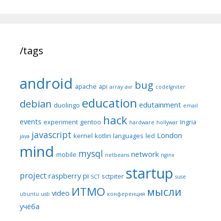
/tags
android
bug
apache
api
array
avr
codeIgniter
education
debian
edutainment
duolingo
email
hack
events
experiment
gentoo
Ingria
hardware
hollywar
javascript
London
kernel
kotlin
languages
led
java
mind
mysql
network
mobile
netbeans
nginx
startup
project
raspberry pi
sctpiter
SCT
suse
ИТМО
мысли
video
ubuntu
usb
конференция
учёба