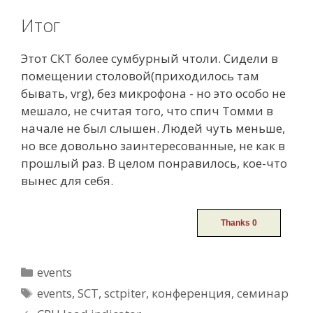
Итог
Этот СКТ более сумбурный чтоли. Сидели в
помещении столовой(приходилось там
бывать, vrg), без микрофона - но это особо не
мешало, не считая того, что спич Томми в
начале не был слышен. Людей чуть меньше,
но все довольно заинтересованные, не как в
прошлый раз. В целом понравилось, кое-что
вынес для себя.
Categories
events
Tags
events
,
SCT
,
sctpiter
,
конференция
,
семинар
Post