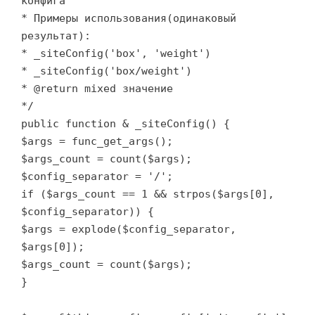
конфига
* Примеры использования(одинаковый
результат):
* _siteConfig('box', 'weight')
* _siteConfig('box/weight')
* @return mixed значение
*/
public function & _siteConfig() {
$args = func_get_args();
$args_count = count($args);
$config_separator = '/';
if ($args_count == 1 && strpos($args[0],
$config_separator)) {
$args = explode($config_separator,
$args[0]);
$args_count = count($args);
}