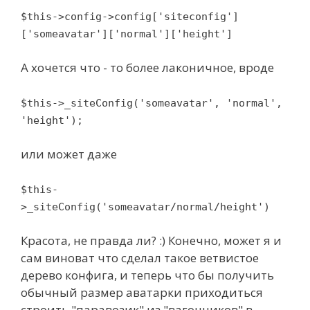
$this->config->config['siteconfig']
['someavatar']['normal']['height']
А хочется что - то более лаконичное, вроде
$this->_siteConfig('someavatar', 'normal',
'height');
или может даже
$this-
>_siteConfig('someavatar/normal/height')
Красота, не правда ли? :) Конечно, может я и
сам виноват что сделал такое ветвистое
дерево конфига, и теперь что бы получить
обычный размер аватарки приходиться
строить "паравозик" из "вагончиков" в