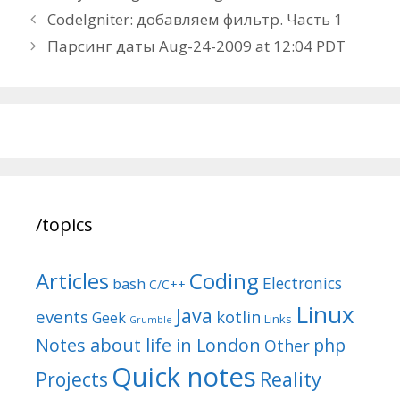
Post
CodeIgniter: добавляем фильтр. Часть 1
navigation
Парсинг даты Aug-24-2009 at 12:04 PDT
/topics
Articles
Coding
Electronics
bash
C/C++
Linux
Java
events
kotlin
Geek
Links
Grumble
Notes about life in London
php
Other
Quick notes
Reality
Projects