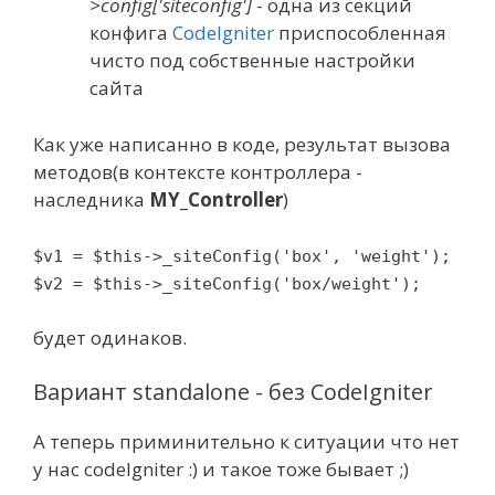
>config['siteconfig']
- одна из секций
конфига
CodeIgniter
приспособленная
чисто под собственные настройки
сайта
Как уже написанно в коде, результат вызова
методов(в контексте контроллера -
наследника
MY_Controller
)
$v1 = $this->_siteConfig('box', 'weight');
$v2 = $this->_siteConfig('box/weight');
будет одинаков.
Вариант standalone - без CodeIgniter
А теперь приминительно к ситуации что нет
у нас codeIgniter :) и такое тоже бывает ;)