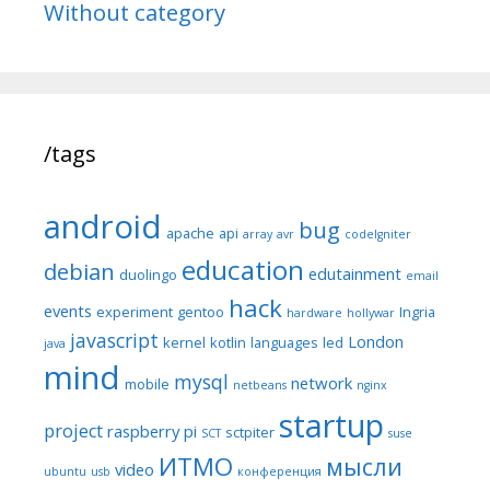
Without category
/tags
android
bug
apache
api
array
avr
codeIgniter
education
debian
edutainment
duolingo
email
hack
events
experiment
gentoo
Ingria
hardware
hollywar
javascript
London
kernel
kotlin
languages
led
java
mind
mysql
network
mobile
netbeans
nginx
startup
project
raspberry pi
sctpiter
SCT
suse
ИТМО
мысли
video
ubuntu
usb
конференция