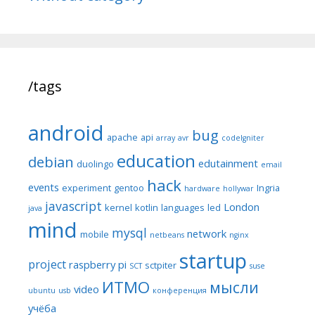
/tags
android
bug
apache
api
array
avr
codeIgniter
education
debian
edutainment
duolingo
email
hack
events
experiment
gentoo
Ingria
hardware
hollywar
javascript
London
kernel
kotlin
languages
led
java
mind
mysql
network
mobile
netbeans
nginx
startup
project
raspberry pi
sctpiter
SCT
suse
ИТМО
мысли
video
ubuntu
usb
конференция
учёба