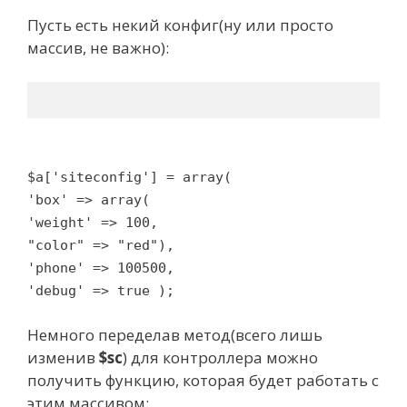
Пусть есть некий конфиг(ну или просто
массив, не важно):
$a['siteconfig'] = array(
'box' => array(
'weight' => 100,
"color" => "red"),
'phone' => 100500,
'debug' => true );
Немного переделав метод(всего лишь
изменив
$sc
) для контроллера можно
получить функцию, которая будет работать с
этим массивом: