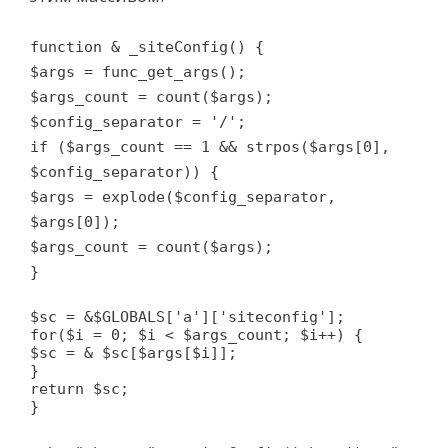
function & _siteConfig() {
$args = func_get_args();
$args_count = count($args);
$config_separator = '/';
if ($args_count == 1 && strpos($args[0],
$config_separator)) {
$args = explode($config_separator,
$args[0]);
$args_count = count($args);
}
$sc = &$GLOBALS['a']['siteconfig'];
for($i = 0; $i < $args_count; $i++) {
$sc = & $sc[$args[$i]];
}
return $sc;
}