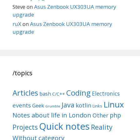
Steve
on
Asus Zenbook UX303UA memory
upgrade
ruX
on
Asus Zenbook UX303UA memory
upgrade
/topics
Articles
Coding
Electronics
bash
C/C++
Linux
Java
events
kotlin
Geek
Links
Grumble
Notes about life in London
php
Other
Quick notes
Reality
Projects
Without category