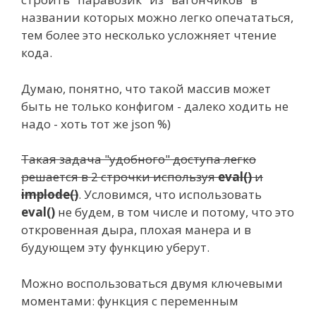
названии которых можно легко опечататься,
тем более это несколько усложняет чтение
кода.
Думаю, понятно, что такой массив может
быть не только конфигом - далеко ходить не
надо - хоть тот же json %)
Такая задача "удобного" доступа легко
решается в 2 строчки используя
eval()
и
implode()
. Условимся, что использовать
eval()
не будем, в том числе и потому, что это
откровенная дыра, плохая манера и в
будующем эту функцию уберут.
Можно воспользоваться двумя ключевыми
моментами: функция с переменным