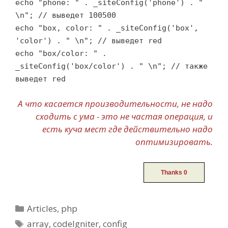
echo "phone: " . _siteConfig('phone') . "
\n"; // выведет 100500
echo "box, color: " . _siteConfig('box',
'color') . " \n"; // выведет red
echo "box/color: " .
_siteConfig('box/color') . " \n"; // также
выведет red
А что касается производительности, не надо
сходить с ума - это не частая операция, и
есть куча мест где действительно надо
оптимизировать.
Categories
Articles
,
php
Tags
array
,
codeIgniter
,
config