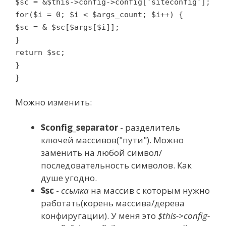
$sc = &$this->config->config['siteconfig'];
for($i = 0; $i < $args_count; $i++) {
$sc = & $sc[$args[$i]];
}
return $sc;
}
}
Можно изменить:
$config_separator
- разделитель
ключей массивов("пути"). Можно
заменить на любой символ/
последовательность символов. Как
душе угодно.
$sc
-
ссылка
на массив с которым нужно
работать(корень массива/дерева
конфиругации). У меня это
$this->config-