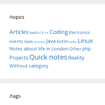
/topics
Articles
Coding
Electronics
bash
C/C++
Linux
Java
events
kotlin
Geek
Links
Grumble
Notes about life in London
php
Other
Quick notes
Reality
Projects
Without category
/tags