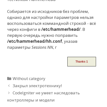
Собирается из исходников без проблем,
однако для настройки параметров нельзя
воспользоваться коммандной строкой - всё
через конфиги в
/etc/hammerhead/
. В
первую очередь нужно поправить
/etc/hammerhead/hh.conf
, указав
параметры
Sessions NN
, г
Categories
Without category
Post
Закрыл электротехнику!
navigation
CodeIgniter не умеет наследовать
контроллеры и модели