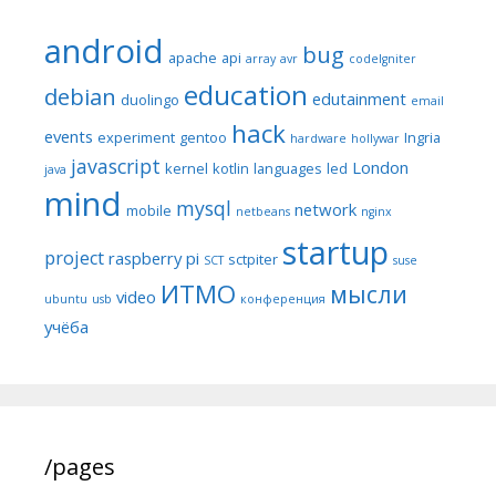
android
bug
apache
api
array
avr
codeIgniter
education
debian
edutainment
duolingo
email
hack
events
experiment
gentoo
Ingria
hardware
hollywar
javascript
London
kernel
kotlin
languages
led
java
mind
mysql
network
mobile
netbeans
nginx
startup
project
raspberry pi
sctpiter
SCT
suse
ИТМО
мысли
video
ubuntu
usb
конференция
учёба
/pages