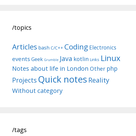
/topics
Articles
Coding
Electronics
bash
C/C++
Linux
Java
events
kotlin
Geek
Links
Grumble
Notes about life in London
php
Other
Quick notes
Reality
Projects
Without category
/tags