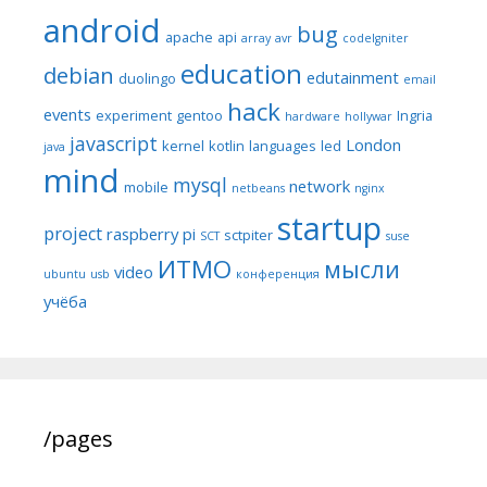
android
bug
apache
api
array
avr
codeIgniter
education
debian
edutainment
duolingo
email
hack
events
experiment
gentoo
Ingria
hardware
hollywar
javascript
London
kernel
kotlin
languages
led
java
mind
mysql
network
mobile
netbeans
nginx
startup
project
raspberry pi
sctpiter
SCT
suse
ИТМО
мысли
video
ubuntu
usb
конференция
учёба
/pages