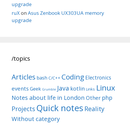
upgrade
ruX
on
Asus Zenbook UX303UA memory
upgrade
/topics
Articles
Coding
Electronics
bash
C/C++
Linux
Java
events
kotlin
Geek
Links
Grumble
Notes about life in London
php
Other
Quick notes
Reality
Projects
Without category