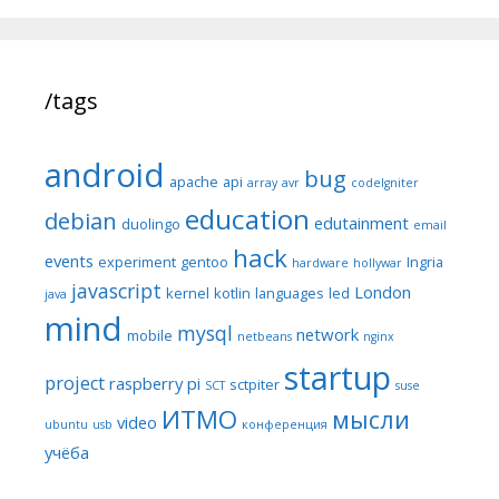
/tags
android
bug
apache
api
array
avr
codeIgniter
education
debian
edutainment
duolingo
email
hack
events
experiment
gentoo
Ingria
hardware
hollywar
javascript
London
kernel
kotlin
languages
led
java
mind
mysql
network
mobile
netbeans
nginx
startup
project
raspberry pi
sctpiter
SCT
suse
ИТМО
мысли
video
ubuntu
usb
конференция
учёба