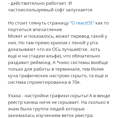
- действительно работает. И
частоиспользуемый софт запускается.
Но стоит глянуть страницу
"О reactOS"
как то
портиться впечатление.
Может и показалось, может перевод такой у
них. Но там прямо криком с пеной у рта
доказывают что их ОСь лучшая(гхе.. хоть
ещё и на стадии альфа), что обязательно
раздавит реймонд. А *никс системы вообще
только для работы в терминале, тем более
куча графических настроек скрыто, та ещё и
система спроектированна в 70е.
Ухаха - настройки графики скрыты! А в венде
реестр канеш ничё не скрывает. На сколько я
знаю была группа людей которые
занималась изучением веток реестра.