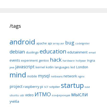
/tags
android
bug
apache
api
array
avr
codeIgniter
education
debian
edutainment
duolingo
email
hack
events
experiment
gentoo
Ingria
hardware
hollywar
javascript
London
kernel
kotlin
languages
led
java
mind
mysql
network
mobile
netbeans
nginx
startup
project
raspberry pi
sctpiter
SCT
suse
ИТМО
мысли
video
ubuntu
usb
конференция
учёба