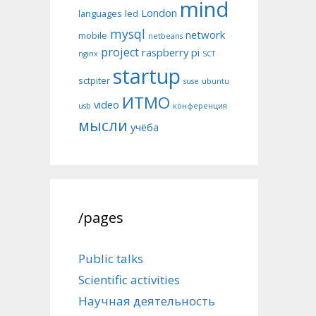
mind
London
languages
led
mysql
network
mobile
netbeans
project
raspberry pi
nginx
SCT
startup
sctpiter
suse
ubuntu
ИТМО
video
usb
конференция
мысли
учёба
/pages
Public talks
Scientific activities
Научная деятельность