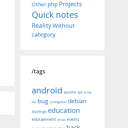
Projects
php
Other
Quick notes
Reality
Without
category
/tags
android
apache
api
array
bug
debian
avr
codeIgniter
education
duolingo
edutainment
events
email
hack