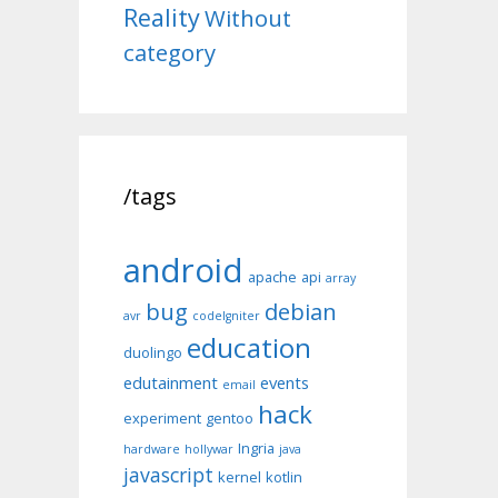
Reality
Without
category
/tags
android
apache
api
array
bug
debian
avr
codeIgniter
education
duolingo
edutainment
events
email
hack
experiment
gentoo
Ingria
hardware
hollywar
java
javascript
kernel
kotlin