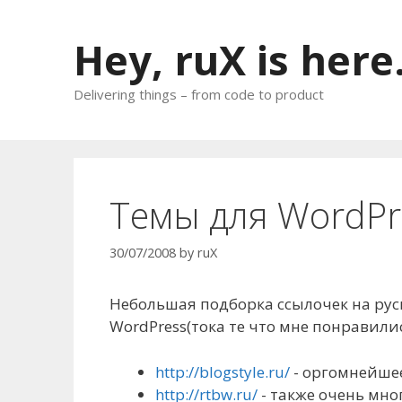
Skip
to
Hey, ruX is here
content
Delivering things – from code to product
Темы для WordPr
30/07/2008
by
ruX
Небольшая подборка ссылочек на ру
WordPress(тока те что мне понравилис
http://blogstyle.ru/
- оргомнейшее
http://rtbw.ru/
- также очень мно