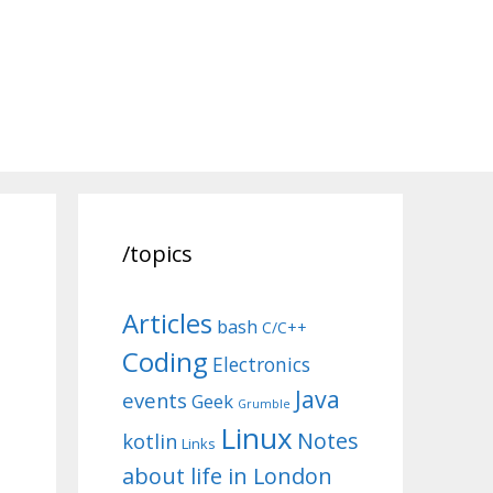
/topics
Articles
bash
C/C++
Coding
Electronics
Java
events
Geek
Grumble
Linux
Notes
kotlin
Links
about life in London