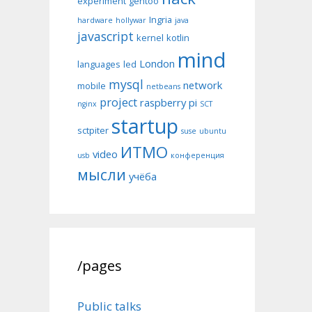
experiment
gentoo
Ingria
hardware
hollywar
java
javascript
kernel
kotlin
mind
London
languages
led
mysql
network
mobile
netbeans
project
raspberry pi
nginx
SCT
startup
sctpiter
suse
ubuntu
ИТМО
video
usb
конференция
мысли
учёба
/pages
Public talks