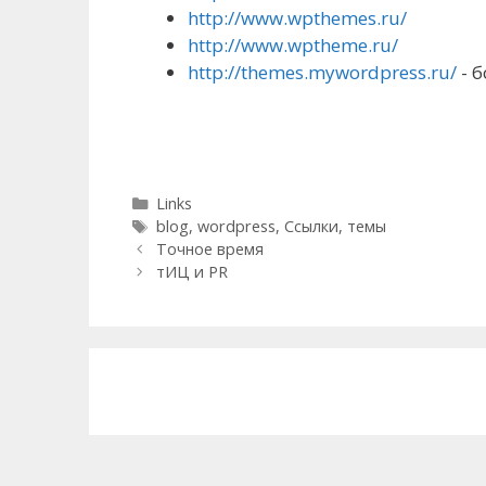
http://www.wpthemes.ru/
http://www.wptheme.ru/
http://themes.mywordpress.ru/
- 
Categories
Links
Tags
blog
,
wordpress
,
Ссылки
,
темы
Post
Точное время
navigation
тИЦ и PR