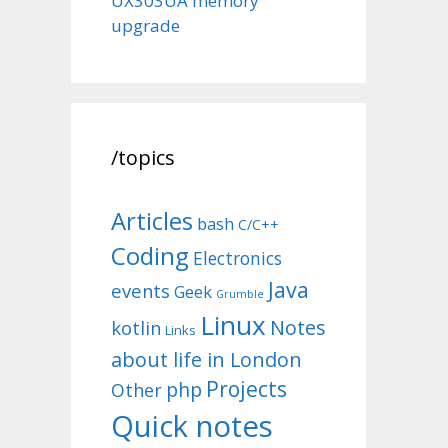
UX303UA memory
upgrade
/topics
Articles
bash
C/C++
Coding
Electronics
Java
events
Geek
Grumble
Linux
Notes
kotlin
Links
about life in London
Projects
php
Other
Quick notes