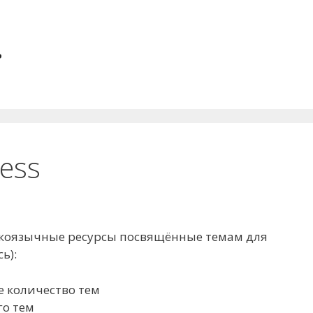
.
ess
скоязычные ресурсы посвящённые темам для
ь):
 количество тем
го тем