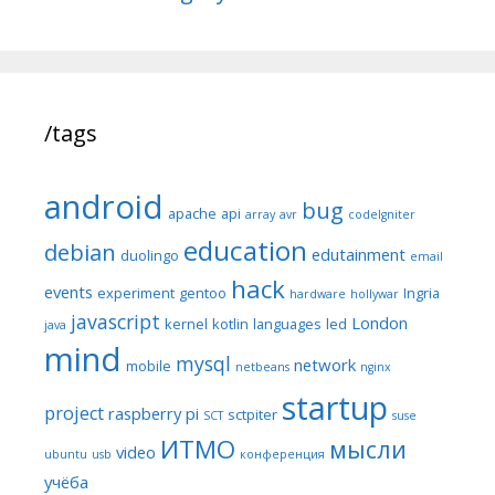
/tags
android
bug
apache
api
array
avr
codeIgniter
education
debian
edutainment
duolingo
email
hack
events
experiment
gentoo
Ingria
hardware
hollywar
javascript
London
kernel
kotlin
languages
led
java
mind
mysql
network
mobile
netbeans
nginx
startup
project
raspberry pi
sctpiter
SCT
suse
ИТМО
мысли
video
ubuntu
usb
конференция
учёба