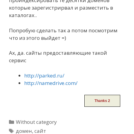
проиндексировать те десятки доменов
которые зарегистрирвал и разместить в
каталогах..
Попробую сделать так а потом посмотрим
что из этого выйдет =)
Ах, да. сайты предоставляющие такой
сервис
http://parked.ru/
http://namedrive.com/
Categories
Without category
Tags
домен
,
сайт