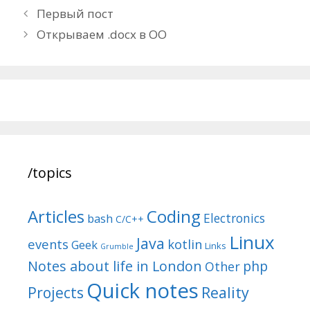
Post
Первый пост
navigation
Открываем .docx в ОО
/topics
Articles
Coding
Electronics
bash
C/C++
Linux
Java
events
kotlin
Geek
Links
Grumble
Notes about life in London
php
Other
Quick notes
Reality
Projects