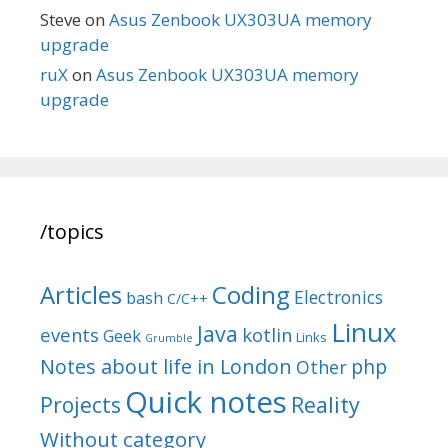
Steve
on
Asus Zenbook UX303UA memory
upgrade
ruX
on
Asus Zenbook UX303UA memory
upgrade
/topics
Articles
Coding
Electronics
bash
C/C++
Linux
Java
events
kotlin
Geek
Links
Grumble
Notes about life in London
php
Other
Quick notes
Reality
Projects
Without category