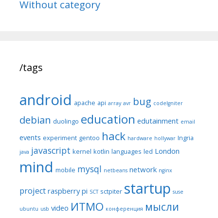
Without category
/tags
android
bug
apache
api
array
avr
codeIgniter
education
debian
edutainment
duolingo
email
hack
events
experiment
gentoo
Ingria
hardware
hollywar
javascript
London
kernel
kotlin
languages
led
java
mind
mysql
network
mobile
netbeans
nginx
startup
project
raspberry pi
sctpiter
SCT
suse
ИТМО
мысли
video
ubuntu
usb
конференция